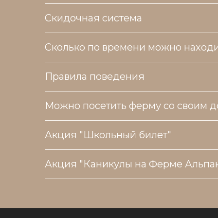
Скидочная система
Сколько по времени можно находи
Правила поведения
Можно посетить ферму со своим
Акция "Школьный билет"
Акция "Каникулы на Ферме Альпа