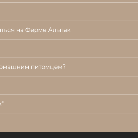
ться на Ферме Альпак
 домашним питомцем?
к"