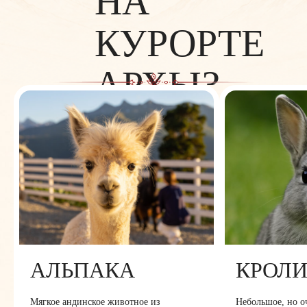
НА
КУРОРТЕ
АРХЫЗ
АЛЬПАКА
КРОЛ
Мягкое андинское животное из
Небольшое, но о